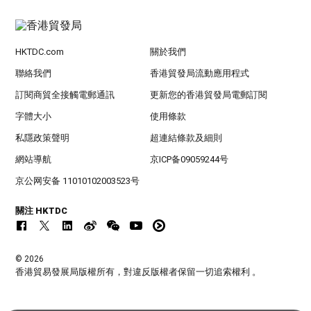
HKTDC.com
關於我們
聯絡我們
香港貿發局流動應用程式
訂閱商貿全接觸電郵通訊
更新您的香港貿發局電郵訂閱
字體大小
使用條款
私隱政策聲明
超連結條款及細則
網站導航
京ICP备09059244号
京公网安备 11010102003523号
關注 HKTDC
© 2026
香港貿易發展局版權所有，對違反版權者保留一切追索權利 。