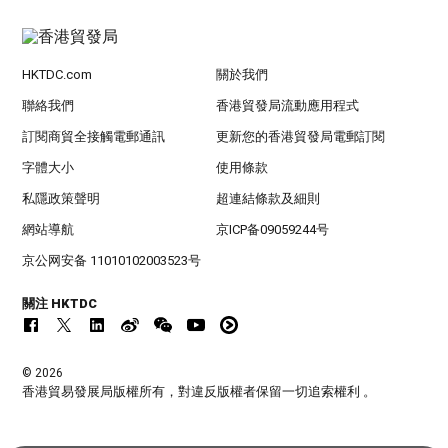
HKTDC.com
關於我們
聯絡我們
香港貿發局流動應用程式
訂閱商貿全接觸電郵通訊
更新您的香港貿發局電郵訂閱
字體大小
使用條款
私隱政策聲明
超連結條款及細則
網站導航
京ICP备09059244号
京公网安备 11010102003523号
關注 HKTDC
© 2026
香港貿易發展局版權所有，對違反版權者保留一切追索權利 。