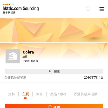
Cobra
法國
分銷商, 製造商
關注
自
登錄於貿發網
2010年7月1日
資料
主頁
簡介
產品 / 服務
香港貿發局活動
搜尋