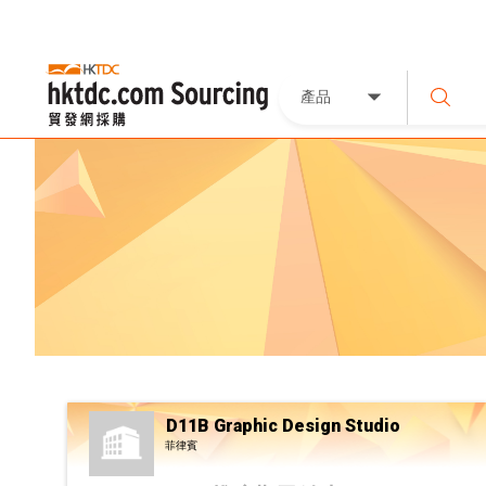
產品
D11B Graphic Design Studio
菲律賓