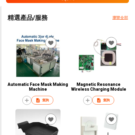
精選產品/服務
瀏覽全部
Automatic Face Mask Making
Magnetic Resonance
Machine
Wireless Charging Module
查詢
查詢