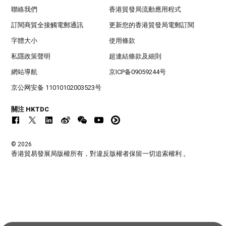
聯絡我們
香港貿發局流動應用程式
訂閱商貿全接觸電郵通訊
更新您的香港貿發局電郵訂閱
字體大小
使用條款
私隱政策聲明
超連結條款及細則
網站導航
京ICP备09059244号
京公网安备 11010102003523号
關注 HKTDC
© 2026
香港貿易發展局版權所有，對違反版權者保留一切追索權利 。