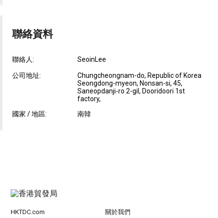
聯絡資料
聯絡人:
SeoinLee
公司地址:
Chungcheongnam-do, Republic of Korea
Seongdong-myeon, Nonsan-si, 45,
Saneopdanji-ro 2-gil, Dooridoori 1st
factory,
國家 / 地區:
南韓
HKTDC.com
關於我們