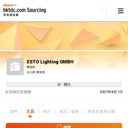
ESTO Lighting GMBH
奧地利
出口商, 製造商
關注
自
登錄於貿發網
2007年8月1日
資料
主頁
簡介
產品 / 服務
香港貿發局活動
搜尋