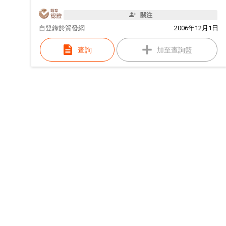
關注
自
登錄於貿發網
2006年12月1日
查詢
加至查詢籃