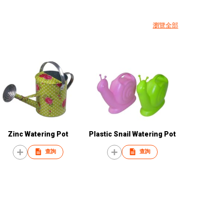
瀏覽全部
Zinc Watering Pot
Plastic Snail Watering Pot
查詢
查詢