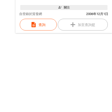
關注
自
登錄於貿發網
2006年12月1日
查詢
加至查詢籃