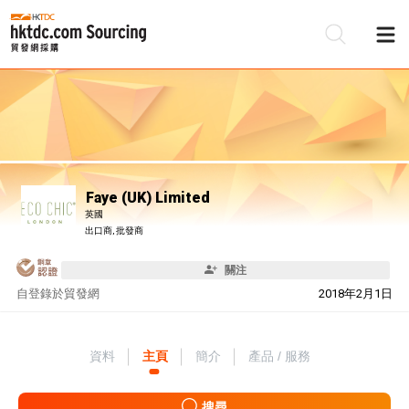
Faye (UK) Limited
英國
出口商, 批發商
關注
自
登錄於貿發網
2018年2月1日
資料
主頁
簡介
產品 / 服務
搜尋