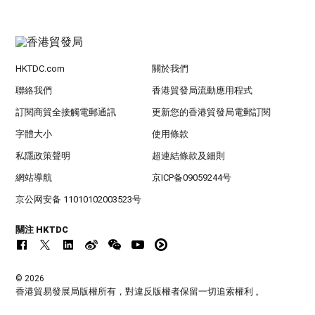
HKTDC.com
關於我們
聯絡我們
香港貿發局流動應用程式
訂閱商貿全接觸電郵通訊
更新您的香港貿發局電郵訂閱
字體大小
使用條款
私隱政策聲明
超連結條款及細則
網站導航
京ICP备09059244号
京公网安备 11010102003523号
關注 HKTDC
© 2026
香港貿易發展局版權所有，對違反版權者保留一切追索權利 。