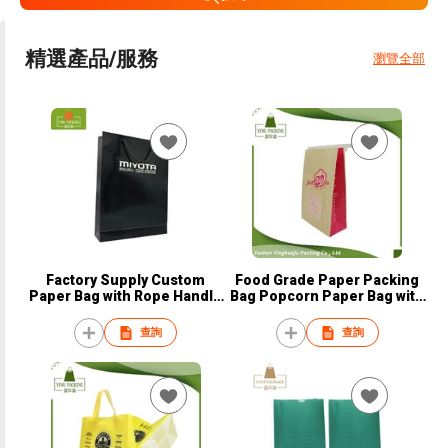
精選產品/服務
瀏覽全部
Factory Supply Custom
Food Grade Paper Packing
Paper Bag with Rope Handle
Bag Popcorn Paper Bag with
Hot Stamping Paper
Tin Tie and Window
Shopping Bag
查詢
查詢