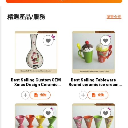
精選產品/服務
瀏覽全部
Best Selling Custom OEM
Best Selling Tableware
Xmas Design Ceramic
Round ceramic ice cream
Novelty Measuring Spoon
mugs
for Christmas
查詢
查詢