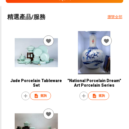
精選產品/服務
瀏覽全部
Jade Porcelain Tableware
"National Porcelain Dream"
Set
Art Porcelain Series
查詢
查詢