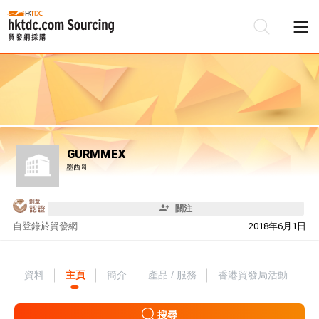
GURMMEX
墨西哥
關注
自
登錄於貿發網
2018年6月1日
資料
主頁
簡介
產品 / 服務
香港貿發局活動
搜尋