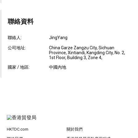
聯絡資料
聯絡人:
JingYang
公司地址:
China Garze Zangzu City, Sichuan
Province, Xintiandi, Kangding City, No. 2,
1st Floor, Building 3, Zone 4,
國家 / 地區:
中國內地
HKTDC.com
關於我們