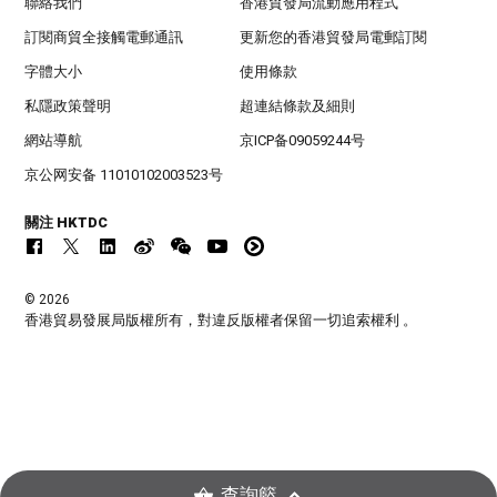
聯絡我們
香港貿發局流動應用程式
訂閱商貿全接觸電郵通訊
更新您的香港貿發局電郵訂閱
字體大小
使用條款
私隱政策聲明
超連結條款及細則
網站導航
京ICP备09059244号
京公网安备 11010102003523号
關注 HKTDC
© 2026
香港貿易發展局版權所有，對違反版權者保留一切追索權利 。
查詢籃