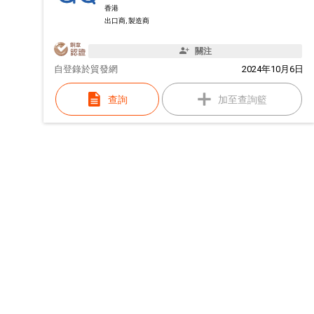
香港
出口商, 製造商
關注
自
登錄於貿發網
2024年10月6日
查詢
加至查詢籃