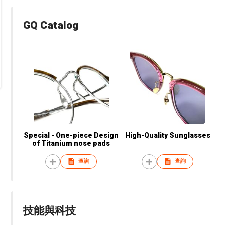
GQ Catalog
Special - One-piece Design
High-Quality Sunglasses
of Titanium nose pads
查詢
查詢
技能與科技