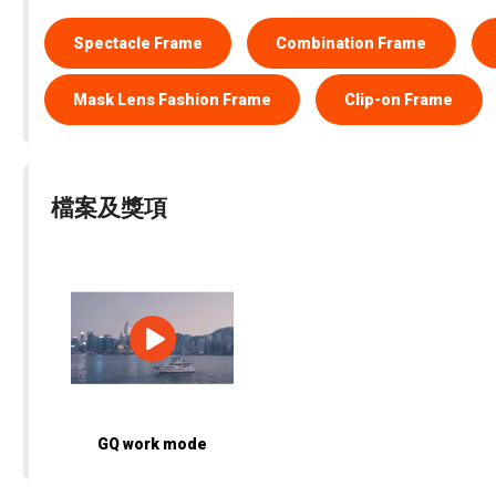
Spectacle Frame
Combination Frame
Mask Lens Fashion Frame
Clip-on Frame
檔案及獎項
GQ work mode