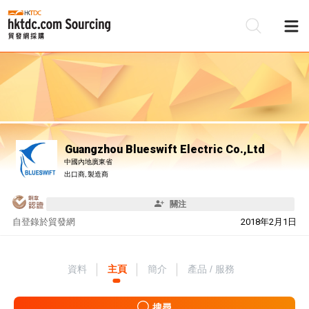
Guangzhou Blueswift Electric Co.,Ltd
中國內地廣東省
出口商, 製造商
關注
自
登錄於貿發網
2018年2月1日
資料
主頁
簡介
產品 / 服務
搜尋