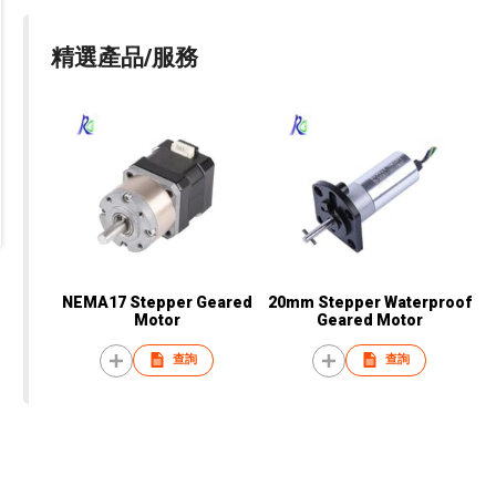
精選產品/服務
NEMA17 Stepper Geared
20mm Stepper Waterproof
Motor
Geared Motor
查詢
查詢