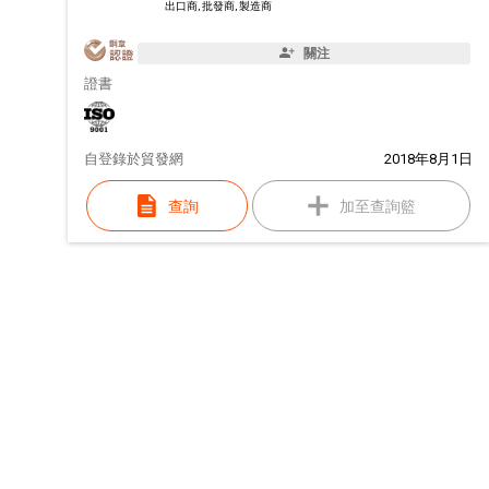
出口商, 批發商, 製造商
關注
證書
自
登錄於貿發網
2018年8月1日
查詢
加至查詢籃