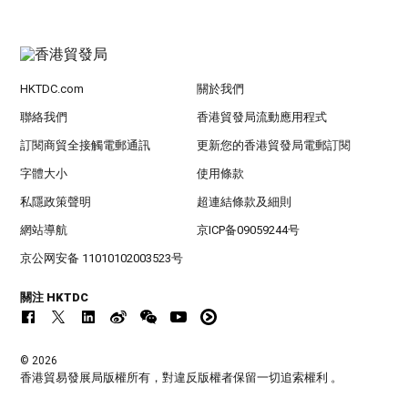
HKTDC.com
關於我們
聯絡我們
香港貿發局流動應用程式
訂閱商貿全接觸電郵通訊
更新您的香港貿發局電郵訂閱
字體大小
使用條款
私隱政策聲明
超連結條款及細則
網站導航
京ICP备09059244号
京公网安备 11010102003523号
關注 HKTDC
© 2026
香港貿易發展局版權所有，對違反版權者保留一切追索權利 。