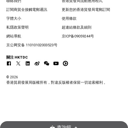
聯絡我們
香港貿發局流動應用程式
訂閱商貿全接觸電郵通訊
更新您的香港貿發局電郵訂閱
字體大小
使用條款
私隱政策聲明
超連結條款及細則
網站導航
京ICP备09059244号
京公网安备 11010102003523号
關注 HKTDC
© 2026
香港貿易發展局版權所有，對違反版權者保留一切追索權利 。
查詢籃