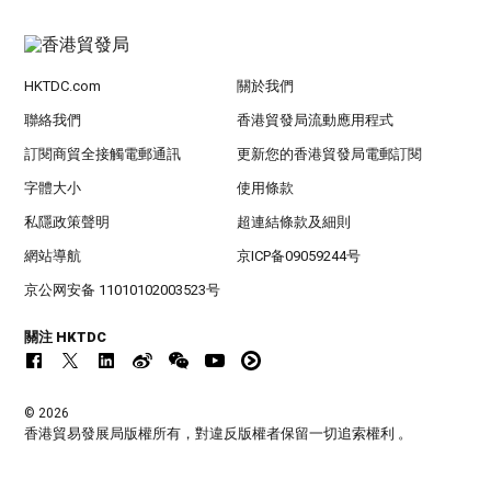
HKTDC.com
關於我們
聯絡我們
香港貿發局流動應用程式
訂閱商貿全接觸電郵通訊
更新您的香港貿發局電郵訂閱
字體大小
使用條款
私隱政策聲明
超連結條款及細則
網站導航
京ICP备09059244号
京公网安备 11010102003523号
關注 HKTDC
© 2026
香港貿易發展局版權所有，對違反版權者保留一切追索權利 。