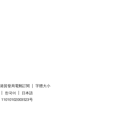
香港貿發局電郵訂閱
字體大小
한국어
日本語
1010102003523号