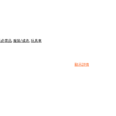
活必需品
,
服裝/成衣
,
玩具車
顯示詳情