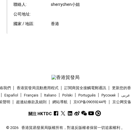
聯絡人:
sherrychen小姐
公司地址:
國家 / 地區:
香港
絡我們
香港貿發局流動應用程式
訂閱商貿全接觸電郵通訊
更新您的
Español
Français
Italiano
Polski
Português
Pусский
عربى
策聲明
超連結條款及細則
網站導航
京ICP备09059244号
京公网安备 1
關注 HKTDC
© 2026
香港貿易發展局版權所有，對違反版權者保留一切追索權利 。