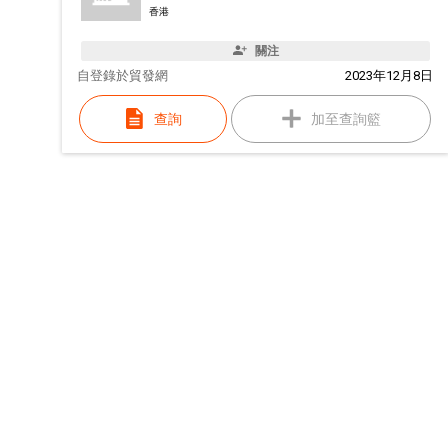
香港
關注
自
登錄於貿發網
2023年12月8日
查詢
加至查詢籃