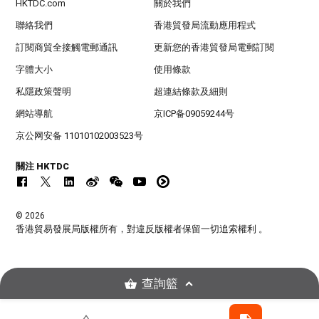
HKTDC.com
關於我們
聯絡我們
香港貿發局流動應用程式
訂閱商貿全接觸電郵通訊
更新您的香港貿發局電郵訂閱
字體大小
使用條款
私隱政策聲明
超連結條款及細則
網站導航
京ICP备09059244号
京公网安备 11010102003523号
關注 HKTDC
© 2026
香港貿易發展局版權所有，對違反版權者保留一切追索權利 。
查詢籃