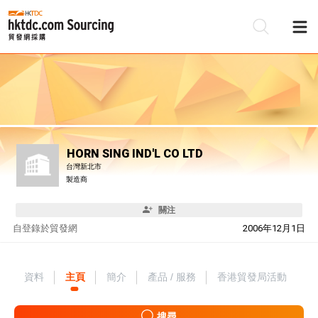
HORN SING IND'L CO LTD
台灣新北市
製造商
關注
自
登錄於貿發網
2006年12月1日
資料
主頁
簡介
產品 / 服務
香港貿發局活動
搜尋