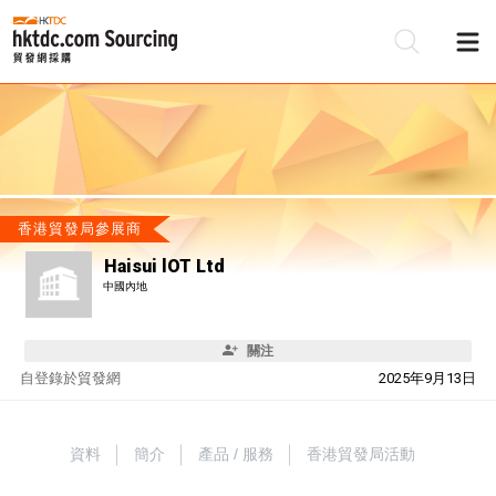
香港貿發局參展商
Haisui lOT Ltd
中國內地
關注
自
登錄於貿發網
2025年9月13日
資料
簡介
產品 / 服務
香港貿發局活動