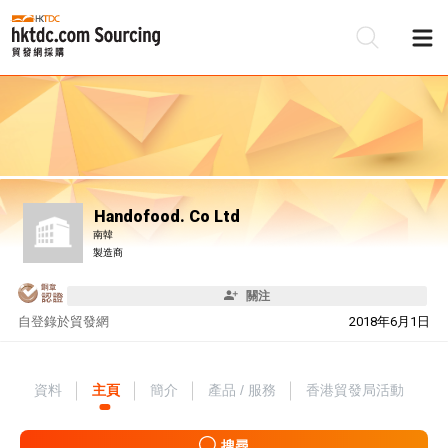
Handofood. Co Ltd
南韓
製造商
關注
自
登錄於貿發網
2018年6月1日
資料
主頁
簡介
產品 / 服務
香港貿發局活動
搜尋