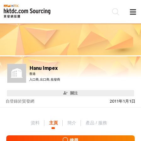
Hanu Impex
香港
入口商, 出口商, 批發商
關注
自
登錄於貿發網
2011年1月1日
資料
主頁
簡介
產品 / 服務
搜尋