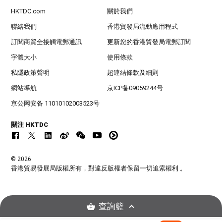
HKTDC.com
關於我們
聯絡我們
香港貿發局流動應用程式
訂閱商貿全接觸電郵通訊
更新您的香港貿發局電郵訂閱
字體大小
使用條款
私隱政策聲明
超連結條款及細則
網站導航
京ICP备09059244号
京公网安备 11010102003523号
關注 HKTDC
© 2026
香港貿易發展局版權所有，對違反版權者保留一切追索權利 。
查詢籃