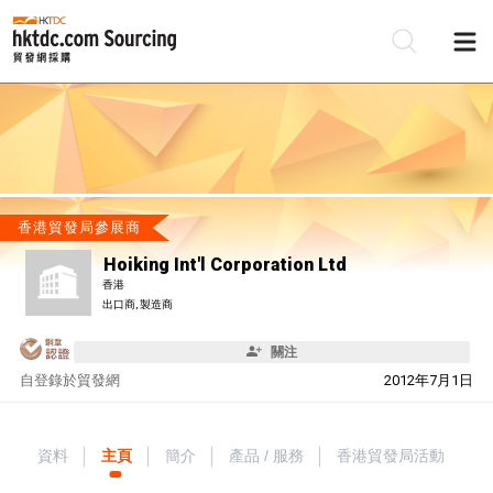
香港貿發局參展商
Hoiking Int'l Corporation Ltd
香港
出口商, 製造商
關注
自
登錄於貿發網
2012年7月1日
資料
主頁
簡介
產品 / 服務
香港貿發局活動