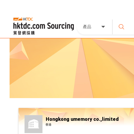
產品
Hongkong umemory co.,limited
香港