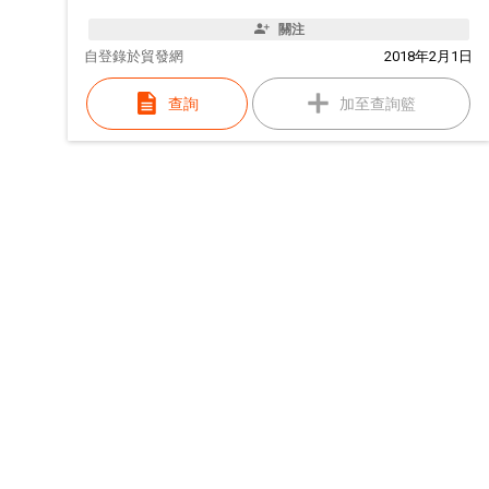
關注
自
登錄於貿發網
2018年2月1日
查詢
加至查詢籃