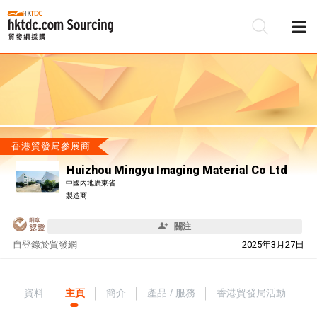
香港貿發局參展商
Huizhou Mingyu Imaging Material Co Ltd
中國內地廣東省
製造商
關注
自
登錄於貿發網
2025年3月27日
資料
主頁
簡介
產品 / 服務
香港貿發局活動