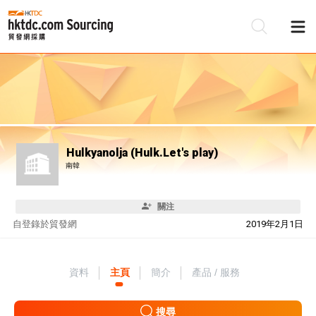
Hulkyanolja (Hulk.Let's play)
南韓
關注
自
登錄於貿發網
2019年2月1日
資料
主頁
簡介
產品 / 服務
搜尋