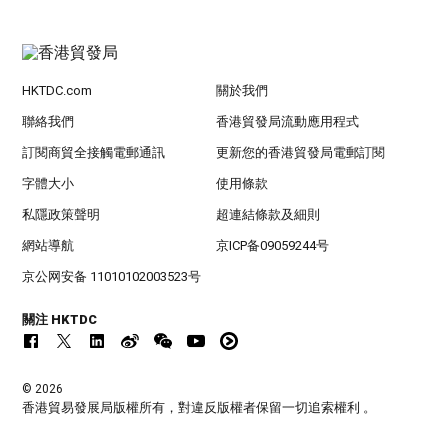
HKTDC.com
關於我們
聯絡我們
香港貿發局流動應用程式
訂閱商貿全接觸電郵通訊
更新您的香港貿發局電郵訂閱
字體大小
使用條款
私隱政策聲明
超連結條款及細則
網站導航
京ICP备09059244号
京公网安备 11010102003523号
關注 HKTDC
© 2026
香港貿易發展局版權所有，對違反版權者保留一切追索權利 。