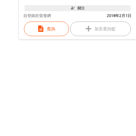
關注
自
登錄於貿發網
2018年2月1日
查詢
加至查詢籃