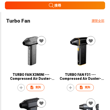
搜尋
Turbo Fan
瀏覽全部
TURBO FAN X3MINI ---
TURBO FAN F31 ---
Compressed Air Duster-
Compressed Air Duster-
110000RPM Super Power
Super Power Snow Blower, 3-
Snow Blower, 3-Gear
Gear Adjustable Mini Blower
查詢
查詢
Adjustable Mini Blower with
with Fast Charging, Electric
Fast Charging, Electric Air
Air Duster for
Duster for
Leaves,Snow,Computer,
Leaves,Snow,Computer,
Keyboard
Keyboard