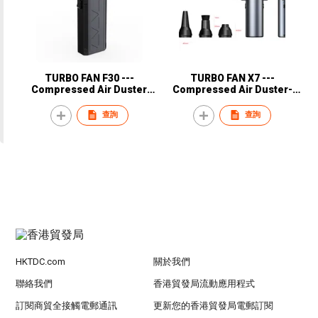
TURBO FAN F30 ---
TURBO FAN X7 ---
Compressed Air Duster
Compressed Air Duster-
Super Power Snow Blower, 3-
90000RPM -500g wind
Gear Adjustable Mini Blower
pressure Super Power Snow
查詢
查詢
with Fast Charging, Electric
Blower, 3-Gear Adjustable
Air Duster for
Mini Blower with Fast
Leaves,Snow,Computer,
Charging, Electric Air Duster
Keyboard
for Leaves,Snow,Computer,
Keyboard
HKTDC.com
關於我們
聯絡我們
香港貿發局流動應用程式
訂閱商貿全接觸電郵通訊
更新您的香港貿發局電郵訂閱