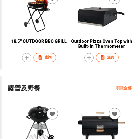
18.5'' OUTDOOR BBQ GRILL
Outdoor Pizza Oven Top with
Built-In Thermometer
查詢
查詢
露營及野餐
瀏覽全部