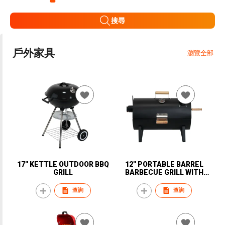
搜尋
戶外家具
瀏覽全部
17'' KETTLE OUTDOOR BBQ
12'' PORTABLE BARREL
GRILL
BARBECUE GRILL WITH
KEBAB SKEWER
查詢
查詢