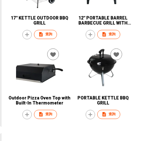
17'' KETTLE OUTDOOR BBQ
12'' PORTABLE BARREL
GRILL
BARBECUE GRILL WITH
KEBAB SKEWER
查詢
查詢
Outdoor Pizza Oven Top with
PORTABLE KETTLE BBQ
Built-In Thermometer
GRILL
查詢
查詢