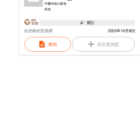
中國內地江蘇省
其他
關注
自
登錄於貿發網
2023年10月8日
查詢
加至查詢籃