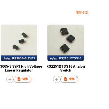
瀏覽全部
3005-3.3YF3 High Voltage
RS2251XTSS16 Analog
Linear Regulator
Switch
查詢
查詢