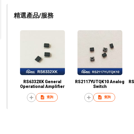
精選產品/服務
RS6332XK General
RS2117YUTQK10 Analog
RS
Operational Amplifier
Switch
查詢
查詢