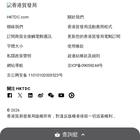
HKTDC.com
關於我們
聯絡我們
香港貿發局流動應用程式
訂閱商貿全接觸電郵通訊
更新您的香港貿發局電郵訂閱
字體大小
使用條款
私隱政策聲明
超連結條款及細則
網站導航
京ICP备09059244号
京公网安备 11010102003523号
關注 HKTDC
© 2026
香港貿易發展局版權所有，對違反版權者保留一切追索權利 。
查詢籃