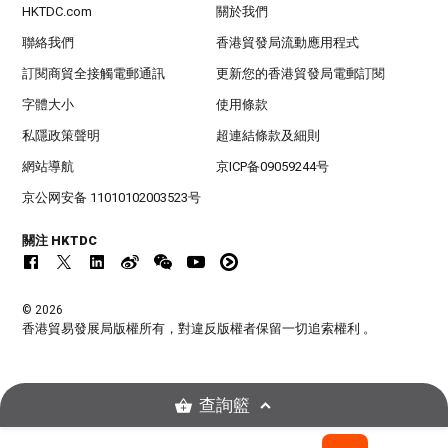
HKTDC.com
關於我們
聯絡我們
香港貿發局流動應用程式
訂閱商貿全接觸電郵通訊
更新您的香港貿發局電郵訂閱
字體大小
使用條款
私隱政策聲明
超連結條款及細則
網站導航
京ICP备09059244号
京公网安备 11010102003523号
關注 HKTDC
© 2026
香港貿易發展局版權所有，對違反版權者保留一切追索權利 。
查詢籃