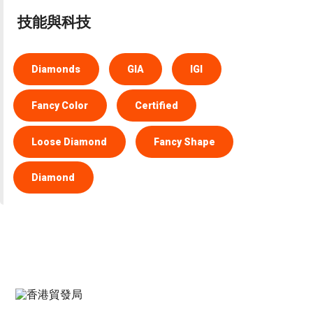
技能與科技
Diamonds
GIA
IGI
Fancy Color
Certified
Loose Diamond
Fancy Shape
Diamond