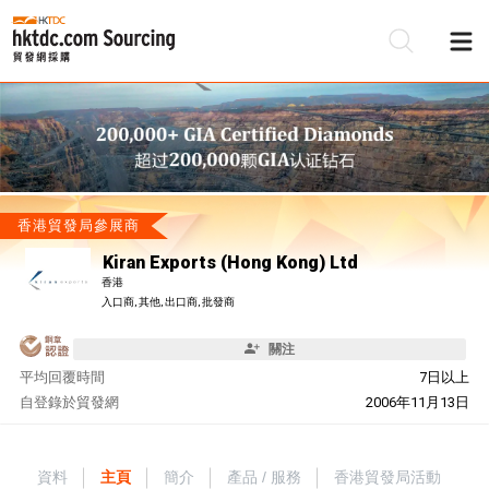
香港貿發局參展商
Kiran Exports (Hong Kong) Ltd
香港
入口商, 其他, 出口商, 批發商
關注
平均回覆時間
7日以上
自
登錄於貿發網
2006年11月13日
資料
主頁
簡介
產品 / 服務
香港貿發局活動