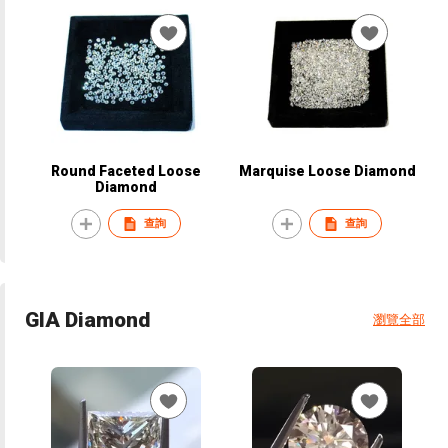
Round Faceted Loose
Marquise Loose Diamond
Diamond
查詢
查詢
GIA Diamond
瀏覽全部