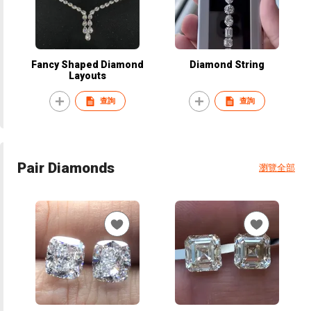
Fancy Shaped Diamond
Diamond String
Layouts
查詢
查詢
Pair Diamonds
瀏覽全部