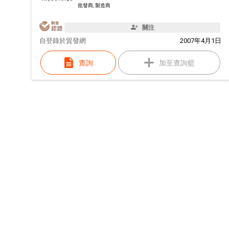
批發商, 製造商
關注
自
登錄於貿發網
2007年4月1日
查詢
加至查詢籃