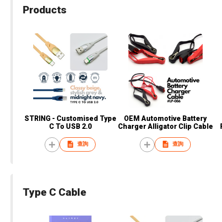
Products
STRING - Customised Type
OEM Automotive Battery
C To USB 2.0
Charger Alligator Clip Cable
查詢
查詢
Type C Cable