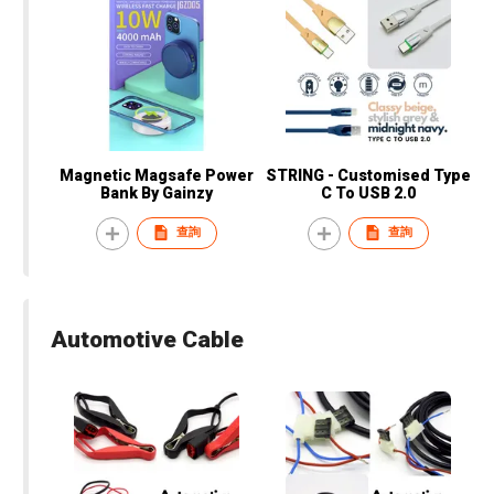
Magnetic Magsafe Power
STRING - Customised Type
Bank By Gainzy
C To USB 2.0
查詢
查詢
Automotive Cable