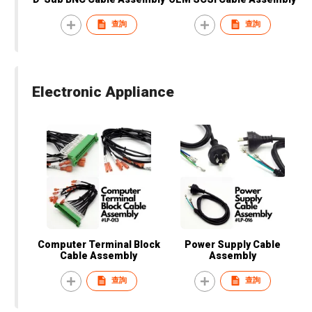
查詢
查詢
Electronic Appliance
Computer Terminal Block
Power Supply Cable
Cable Assembly
Assembly
查詢
查詢