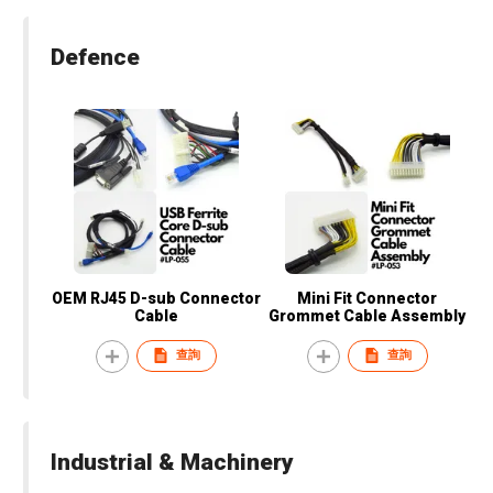
Defence
OEM RJ45 D-sub Connector
Mini Fit Connector
Cable
Grommet Cable Assembly
查詢
查詢
Industrial & Machinery