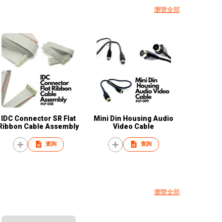
瀏覽全部
IDC Connector SR Flat
Mini Din Housing Audio
Ribbon Cable Assembly
Video Cable
查詢
查詢
瀏覽全部