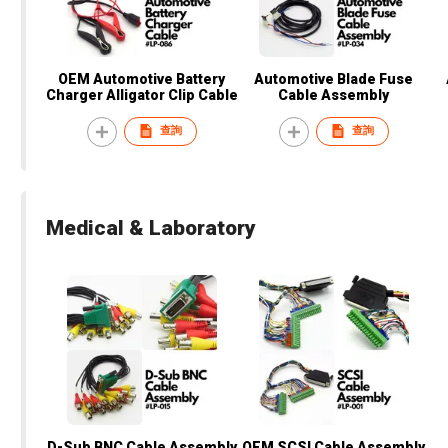
OEM Automotive Battery
Automotive Blade Fuse
Charger Alligator Clip Cable
Cable Assembly
查詢
查詢
Medical & Laboratory
D-Sub BNC Cable Assembly
OEM SCSI Cable Assembly