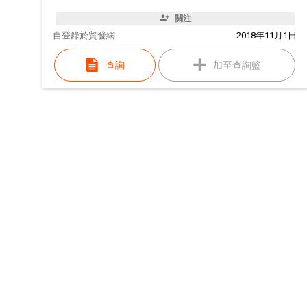
關注
自
登錄於貿發網
2018年11月1日
查詢
加至查詢籃