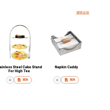
瀏覽全部
ainless Steel Cake Stand
Napkin Caddy
For High Tea
查詢
查詢