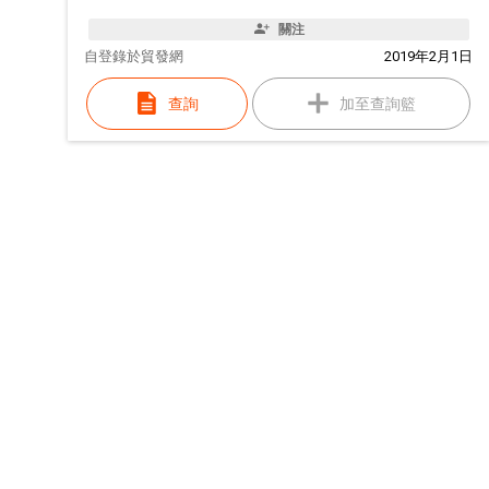
關注
自
登錄於貿發網
2019年2月1日
查詢
加至查詢籃