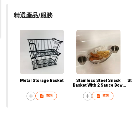
精選產品/服務
Metal Storage Basket
Stainless Steel Snack
St
Basket With 2 Sauce Bowl
Set
查詢
查詢