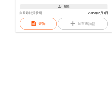
關注
自
登錄於貿發網
2019年2月1日
查詢
加至查詢籃