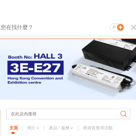
AI
主頁
簡介
產品 / 服務
香港貿發局活動