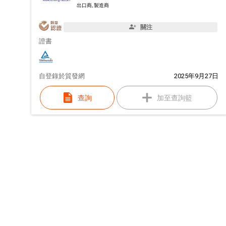
出口商, 製造商
關注
證書
自
登錄於貿發網
2025年9月27日
查詢
加至查詢籃