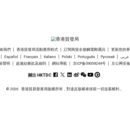
絡我們
香港貿發局流動應用程式
訂閱商貿全接觸電郵通訊
更新您的
Español
Français
Italiano
Polski
Português
Pусский
عربى
策聲明
超連結條款及細則
網站導航
京ICP备09059244号
京公网安备 1
關注 HKTDC
© 2026
香港貿易發展局版權所有，對違反版權者保留一切追索權利 。