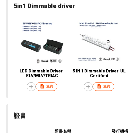
5in1 Dimmable driver
LED Dimmable Driver-
5 IN 1 Dimmable Driver-UL
ELV/MLV/TRIAC
Certified
查詢
查詢
證書
證書名稱
發行機構