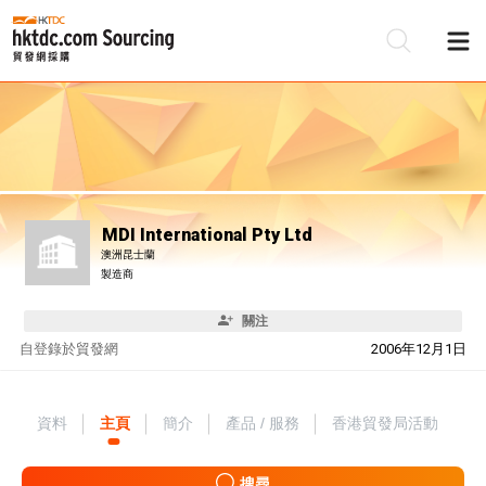
MDI International Pty Ltd
澳洲昆士蘭
製造商
關注
自
登錄於貿發網
2006年12月1日
資料
主頁
簡介
產品 / 服務
香港貿發局活動
搜尋