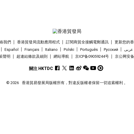
絡我們
香港貿發局流動應用程式
訂閱商貿全接觸電郵通訊
更新您的
Español
Français
Italiano
Polski
Português
Pусский
عربى
策聲明
超連結條款及細則
網站導航
京ICP备09059244号
京公网安备 1
關注 HKTDC
© 2026
香港貿易發展局版權所有，對違反版權者保留一切追索權利 。