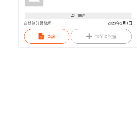
關注
自
登錄於貿發網
2023年2月1日
查詢
加至查詢籃