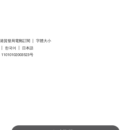
香港貿發局電郵訂閱
字體大小
한국어
日本語
1010102003523号