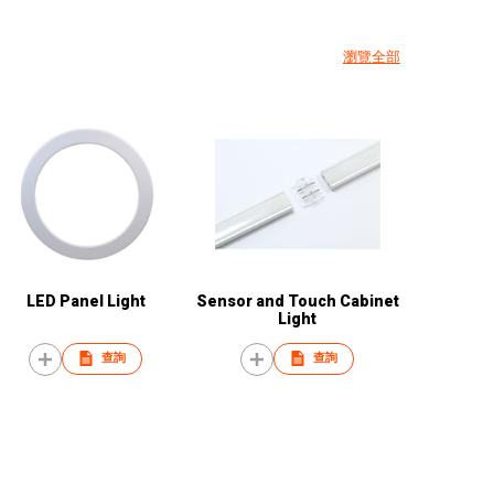
瀏覽全部
LED Panel Light
Sensor and Touch Cabinet
Light
查詢
查詢