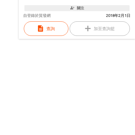
關注
自
登錄於貿發網
2018年2月1日
查詢
加至查詢籃