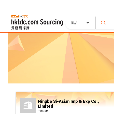
產品
Ningbo Si-Asian Imp & Exp Co.,
Limited
中國內地