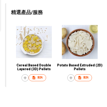
精選產品/服務
Cereal Based Double
Potato Based Extruded (2D)
Layered (3D) Pellets
Pellets
查詢
查詢